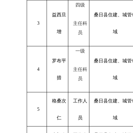
四级
益西旦
桑日县住建、城管
3
主任科
增
域
员
一级
罗布平
桑日县住建、城管
4
主任科
措
域
员
格桑次
工作人
桑日县住建、城管
5
仁
员
域