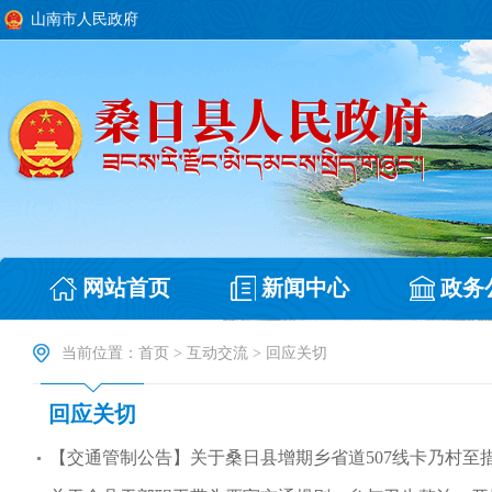
山南市人民政府
网站首页
新闻中心
政务
当前位置：
首页
>
互动交流
>
回应关切
回应关切
【交通管制公告】关于桑日县增期乡省道507线卡乃村至