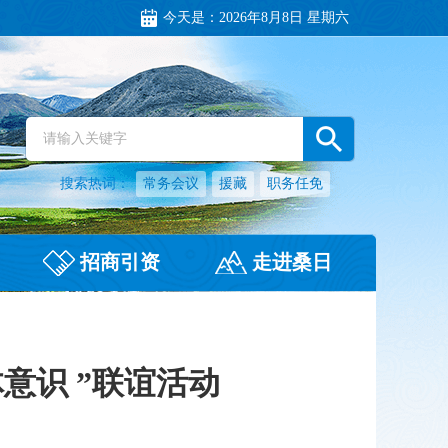
今天是：
2026年8月8日 星期六
搜索热词：
常务会议
援藏
职务任免
招商引资
走进桑日
意识 ”联谊活动