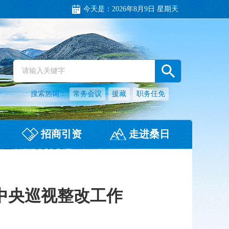
今天是：
2026年8月9日 星期天
搜索热词：
常务会议
援藏
职务任免
招商引资
走进桑日
中央巡视整改工作