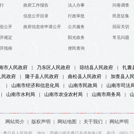
行
政府工作报告
法人办事
问卷调查
信息公开目录
行政审批
民意征集
息公开
政府信息依申请公开
公共服务
回应关切
开规定
阳光政务
常见问题
开指南
便民查询
南市人民政府
|
乃东区人民政府
|
琼结县人民政府
|
扎囊
人民政府
|
隆子县人民政府
|
曲松县人民政府
|
加查县人
）
|
山南市经济和信息化局
|
山南市民政局
|
山南市司法
|
山南市水利局
|
山南市农业农村局
|
山南市商务局
|
网站简介
|
版权声明
|
网站地图
|
关于我们
|
网站声明
：桑日县人民政府 地址：西藏山南市桑日县伟色路1号 电话：0893-7312