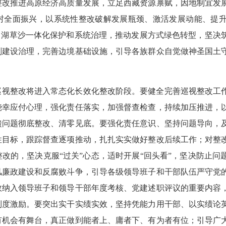
整改推进高原经济高质量发展，立足西藏资源禀赋，因地制宜发
村全面振兴，以系统性整改破解发展瓶颈、激活发展动能、提
田湖草沙一体化保护和系统治理，推动发展方式绿色转型，坚决
划建设治理，完善边境基础设施，引导各族群众自觉做神圣国土
巡视整改将进入常态化长效化整改阶段。要健全完善巡视整改工
侥幸应付心理，强化责任落实，加强督查检查，持续加压推进，
馈问题彻底整改、清零见底。要强化责任意识、坚持问题导向，
性目标，跟踪督查逐项推动，扎扎实实做好整改后续工作；对整
改的，坚决克服“过关”心态，适时开展“回头看”，坚决防止问
风廉政建设和反腐败斗争，引导各级领导班子和干部队伍严守党
效纳入领导班子和领导干部年度考核、党建述职评议的重要内容
制度激励。要突出实干实绩实效，坚持凭能力用干部、以实绩论
有机会有舞台，真正做到能者上、庸者下、有为者有位；引导广