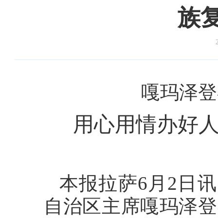
族
嘎玛泽登
用心用情办好人
本报拉萨6月2日
自治区主席嘎玛泽登