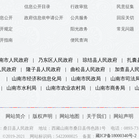
信息公开目录
行政审批
民意征集
息公开
政府信息依申请公开
公共服务
回应关切
开规定
阳光政务
常见问题
开指南
便民查询
南市人民政府
|
乃东区人民政府
|
琼结县人民政府
|
扎囊
人民政府
|
隆子县人民政府
|
曲松县人民政府
|
加查县人
）
|
山南市经济和信息化局
|
山南市民政局
|
山南市司法
|
山南市水利局
|
山南市农业农村局
|
山南市商务局
|
网站简介
|
版权声明
|
网站地图
|
关于我们
|
网站声明
：桑日县人民政府 地址：西藏山南市桑日县伟色路1号 电话：0893-7312
藏ICP备18000340号-2
©2019-2021 网站标识码：5422000025 备案：