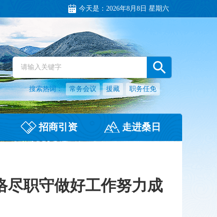
今天是：
2026年8月8日 星期六
搜索热词：
常务会议
援藏
职务任免
招商引资
走进桑日
恪尽职守做好工作努力成