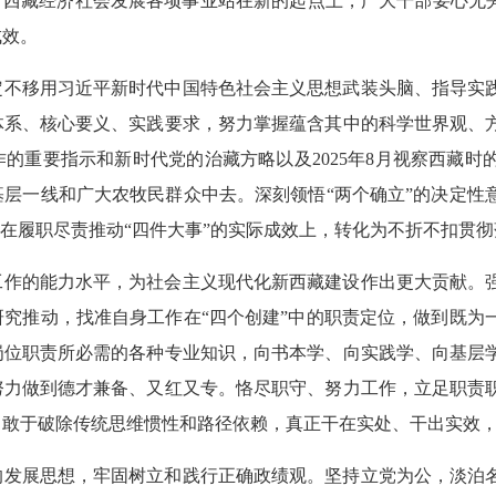
，西藏经济社会发展各项事业站在新的起点上，广大干部要心无旁
成效。
定不移用习近平新时代中国特色社会主义思想武装头脑、指导实
体系、核心要义、实践要求，努力掌握蕴含其中的科学世界观、
的重要指示和新时代党的治藏方略以及2025年8月视察西藏时
层一线和广大农牧民群众中去。深刻领悟“两个确立”的决定性
现在履职尽责推动“四件大事”的实际成效上，转化为不折不扣贯
工作的能力水平，为社会主义现代化新西藏建设作出更大贡献。
究推动，找准自身工作在“四个创建”中的职责定位，做到既为
岗位职责所必需的各种专业知识，向书本学、向实践学、向基层
努力做到德才兼备、又红又专。恪尽职守、努力工作，立足职责
，敢于破除传统思维惯性和路径依赖，真正干在实处、干出实效
的发展思想，牢固树立和践行正确政绩观。坚持立党为公，淡泊