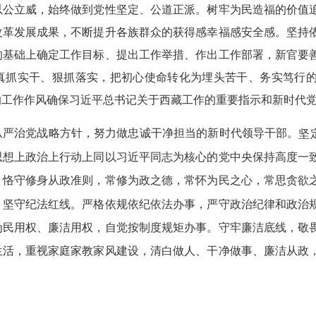
以公立威，始终做到党性坚定、公道正派。树牢为民造福的价值
改革发展成果，不断提升各族群众的获得感幸福感安全感。坚持
的基础上确定工作目标、提出工作举措、作出工作部署，新官要
真抓实干、狠抓落实，把初心使命转化为埋头苦干、务实笃行
的工作作风确保习近平总书记关于西藏工作的重要指示和新时代
从严治党战略方针，努力做忠诚干净担当的新时代领导干部。
坚
思想上政治上行动上同以习近平同志为核心的党中央保持高度一
。恪守修身从政准则，常修为政之德，常怀为民之心，常思贪欲
，坚守纪法红线。严格依规依纪依法办事，严守政治纪律和政治
为民用权、廉洁用权，自觉按制度规矩办事。守牢廉洁底线，敬
生活，重视家庭家教家风建设，清白做人、干净做事、廉洁从政