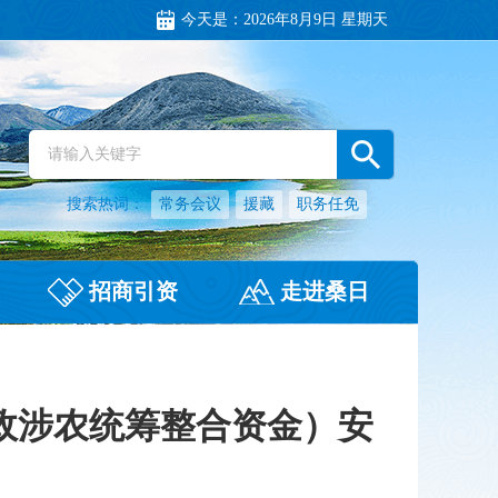
今天是：
2026年8月9日 星期天
搜索热词：
常务会议
援藏
职务任免
招商引资
走进桑日
财政涉农统筹整合资金）安