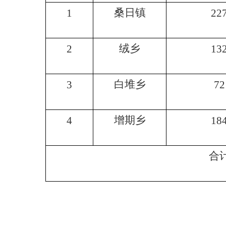
桑日镇
1
22
绒乡
2
13
白堆乡
3
72
增期乡
4
18
合