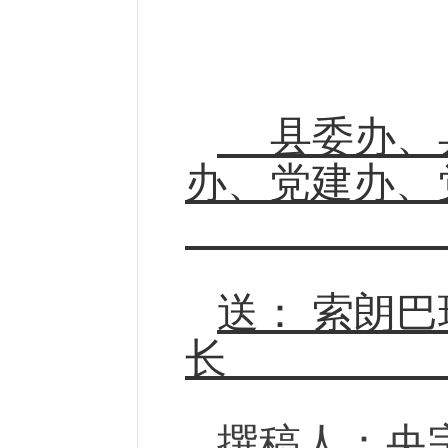
县委办、
办、党建办
送： 索朗
撰稿